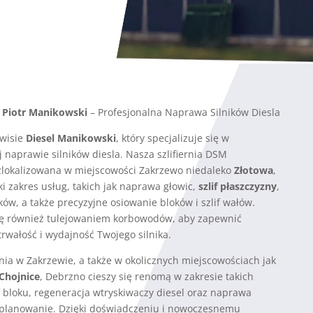
s Piotr Manikowski
– Profesjonalna Naprawa Silników Diesla
wisie
Diesel Manikowski
, który specjalizuje się w
naprawie silników diesla. Nasza szlifiernia DSM
zlokalizowana w miejscowości Zakrzewo niedaleko
Złotowa
,
ki zakres usług, takich jak naprawa głowic,
szlif
płaszczyzny
,
ków, a także precyzyjne osiowanie bloków i szlif wałów.
ę również tulejowaniem korbowodów, aby zapewnić
wałość i wydajność Twojego silnika.
rnia w Zakrzewie, a także w okolicznych miejscowościach jak
Chojnice
, Debrzno cieszy się renomą w zakresie takich
if bloku, regeneracja wtryskiwaczy diesel oraz naprawa
if/planowanie. Dzięki doświadczeniu i nowoczesnemu