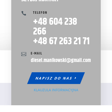
TELEFON

+48 604 238
266
+48 67 263 21 71
E-MAIL

diesel.manikowski@gmail.com
NAPISZ DO NAS
KLAUZULA INFORMACYJNA